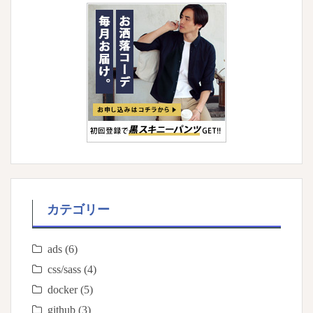
カテゴリー
ads
(6)
css/sass
(4)
docker
(5)
github
(3)