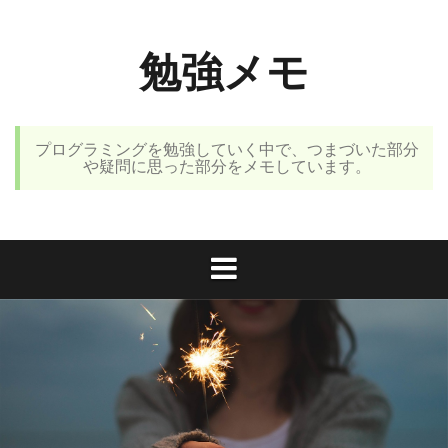
コ
ン
勉強メモ
テ
ン
ツ
へ
プログラミングを勉強していく中で、つまづいた部分
ス
や疑問に思った部分をメモしています。
キ
ッ
プ