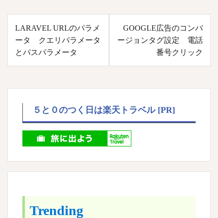
投
LARAVEL URLのパラメ
GOOGLE広告のコンバ
稿
ータ クエリパラメータ
ージョンタグ設定 電話
ナ
とパスパラメータ
番号クリック
ビ
ゲ
ー
シ
５と０のつく日は楽天トラベル [PR]
ョ
ン
Trending