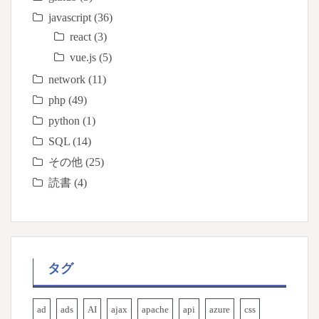
javascript
(36)
react
(3)
vue.js
(5)
network
(11)
php
(49)
python
(1)
SQL
(14)
その他
(25)
読書
(4)
タグ
ad
ads
AI
ajax
apache
api
azure
css