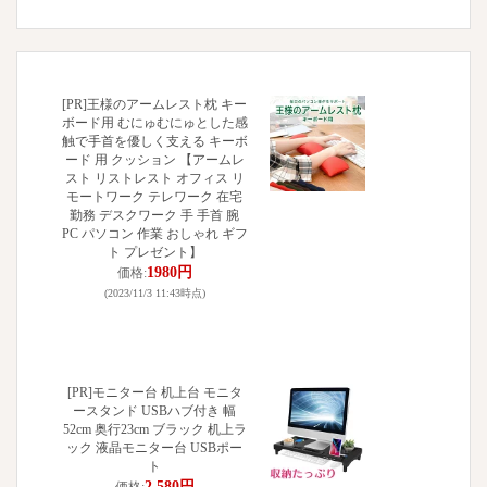
[PR]王様のアームレスト枕 キー
ボード用 むにゅむにゅとした感
触で手首を優しく支える キーボ
ード 用 クッション 【アームレ
スト リストレスト オフィス リ
モートワーク テレワーク 在宅
勤務 デスクワーク 手 手首 腕
PC パソコン 作業 おしゃれ ギフ
ト プレゼント】
1980円
価格:
(2023/11/3 11:43時点)
[PR]モニター台 机上台 モニタ
ースタンド USBハブ付き 幅
52cm 奥行23cm ブラック 机上ラ
ック 液晶モニター台 USBポー
ト
2,580円