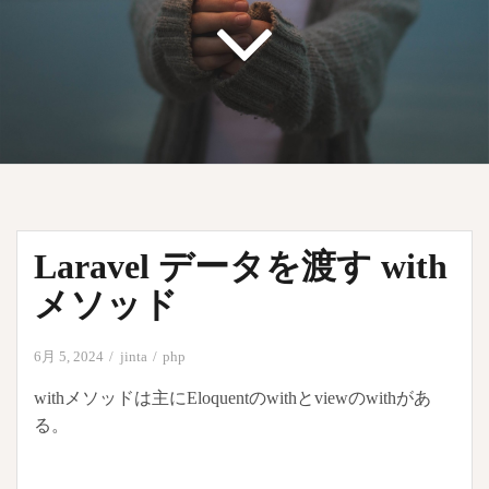
Laravel データを渡す with
メソッド
6月 5, 2024
jinta
php
withメソッドは主にEloquentのwithとviewのwithがあ
る。