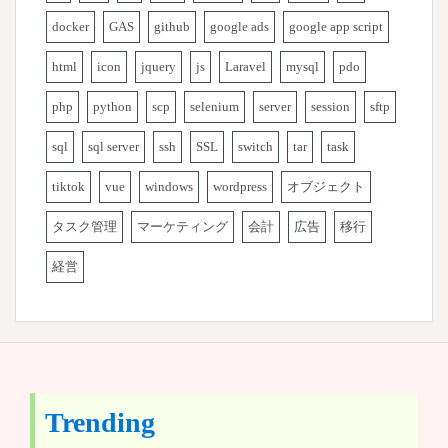
docker
GAS
github
google ads
google app script
html
icon
jquery
js
Laravel
mysql
pdo
php
python
scp
selenium
server
session
sftp
sql
sql server
ssh
SSL
switch
tar
task
tiktok
vue
windows
wordpress
オブジェクト
タスク管理
マーケティング
会計
広告
移行
経営
Trending