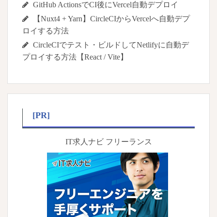
GitHub ActionsでCI後にVercel自動デプロイ
【Nuxt4 + Yarn】CircleCIからVercelへ自動デプ
ロイする方法
CircleCIでテスト・ビルドしてNetlifyに自動デ
プロイする方法【React / Vite】
[PR]
IT求人ナビ フリーランス