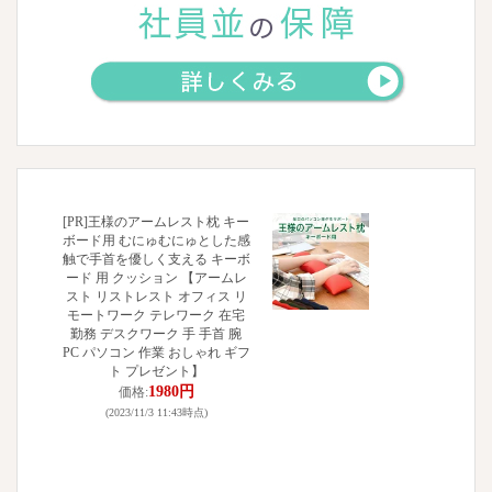
[PR]王様のアームレスト枕 キー
ボード用 むにゅむにゅとした感
触で手首を優しく支える キーボ
ード 用 クッション 【アームレ
スト リストレスト オフィス リ
モートワーク テレワーク 在宅
勤務 デスクワーク 手 手首 腕
PC パソコン 作業 おしゃれ ギフ
ト プレゼント】
1980円
価格:
(2023/11/3 11:43時点)