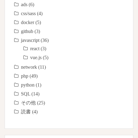
ads
(6)
css/sass
(4)
docker
(5)
github
(3)
javascript
(36)
react
(3)
vue.js
(5)
network
(11)
php
(49)
python
(1)
SQL
(14)
その他
(25)
読書
(4)