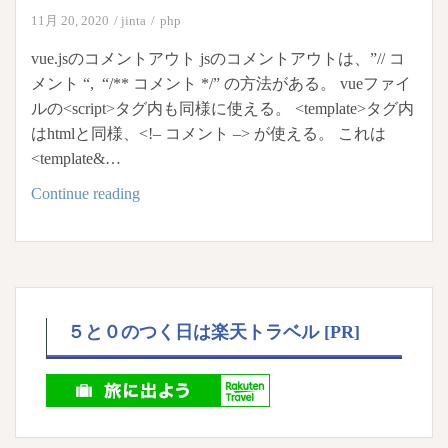
11月 20, 2020
jinta
php
vue.jsのコメントアウト jsのコメントアウトは、”// コ
メント “, “/** コメント */” の方法がある。 vueファイ
ルの<script>タグ内も同様に使える。 <template>タグ内
はhtmlと同様、<!– コメント –> が使える。 これは
<template&…
vue.js
Continue reading
と
blade
テ
ン
プ
５と０のつく日は楽天トラベル [PR]
レ
ー
ト
の
コ