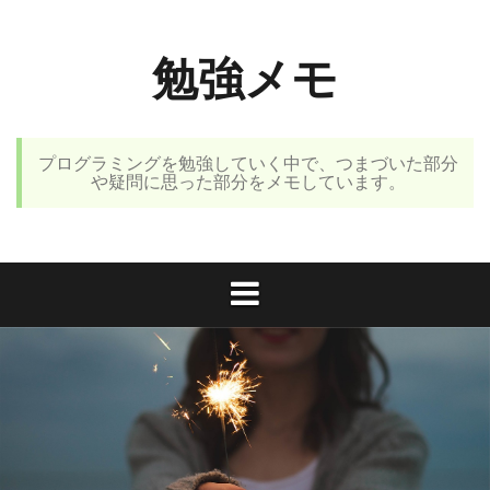
コ
ン
勉強メモ
テ
ン
ツ
へ
プログラミングを勉強していく中で、つまづいた部分
ス
や疑問に思った部分をメモしています。
キ
ッ
プ