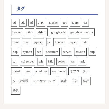
タグ
ad
ads
AI
ajax
apache
api
azure
css
docker
GAS
github
google ads
google app script
html
icon
jquery
js
Laravel
mysql
pdo
php
python
scp
selenium
server
session
sftp
sql
sql server
ssh
SSL
switch
tar
task
tiktok
vue
windows
wordpress
オブジェクト
タスク管理
マーケティング
会計
広告
移行
経営