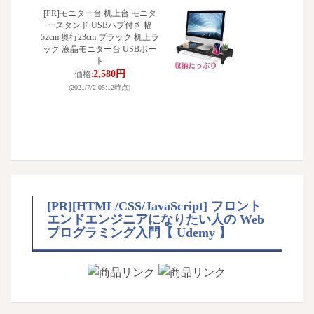
[PR]モニター台 机上台 モニタ
ースタンド USBハブ付き 幅
52cm 奥行23cm ブラック 机上ラ
ック 液晶モニター台 USBポー
ト
2,580円
価格:
(2021/7/2 05:12時点)
[PR][HTML/CSS/JavaScript] フロント
エンドエンジニアになりたい人の Web
プログラミング入門【 Udemy 】