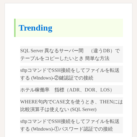
メ
ン
ト
Trending
ア
ウ
ト
SQL Server 異なるサーバー間 （違うDB）で
の
テーブルをコピーしたいとき 簡単な方法
方
法
sftpコマンドでSSH接続をしてファイルを転送
する (Windows)-②鍵認証での接続
ホテル稼働率 指標（ADR、DOR、LOS）
WHERE句内でCASE文を使うとき、THENには
比較演算子は使えない (SQL Server)
sftpコマンドでSSH接続をしてファイルを転送
する (Windows)-①パスワード認証での接続