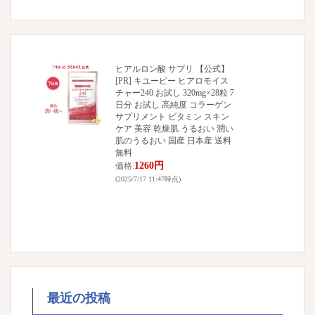
ヒアルロン酸 サプリ 【公式】
[PR] キユーピー ヒアロモイス
チャー240 お試し 320mg×28粒 7
日分 お試し 高純度 コラーゲン
サプリメント ビタミン スキン
ケア 美容 乾燥肌 うるおい 潤い
肌のうるおい 国産 日本産 送料
無料
1260円
価格:
(2025/7/17 11:47時点)
最近の投稿