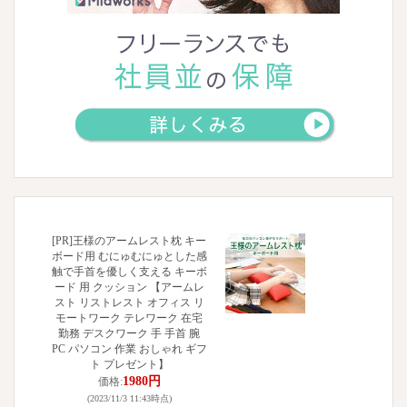
[PR]王様のアームレスト枕 キー
ボード用 むにゅむにゅとした感
触で手首を優しく支える キーボ
ード 用 クッション 【アームレ
スト リストレスト オフィス リ
モートワーク テレワーク 在宅
勤務 デスクワーク 手 手首 腕
PC パソコン 作業 おしゃれ ギフ
ト プレゼント】
1980円
価格:
(2023/11/3 11:43時点)