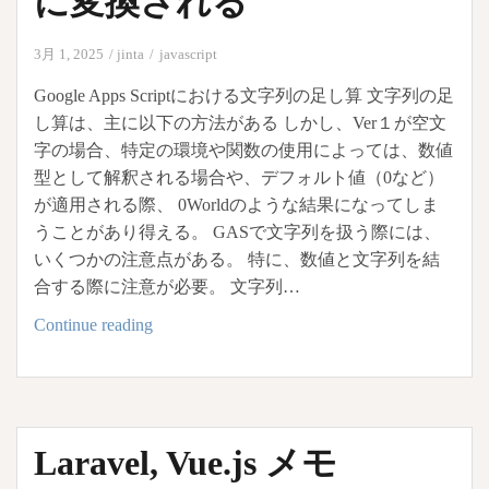
に変換される
ど
の
3月 1, 2025
jinta
javascript
イ
ベ
Google Apps Scriptにおける文字列の足し算 文字列の足
ン
し算は、主に以下の方法がある しかし、Ver１が空文
ト
字の場合、特定の環境や関数の使用によっては、数値
名
型として解釈される場合や、デフォルト値（0など）
は
が適用される際、 0Worldのような結果になってしま
同
うことがあり得える。 GASで文字列を扱う際には、
じ
いくつかの注意点がある。 特に、数値と文字列を結
に
合する際に注意が必要。 文字列…
し
GAS
Continue reading
て
文
は
字
い
列
け
の
な
Laravel, Vue.js メモ
結
い
合