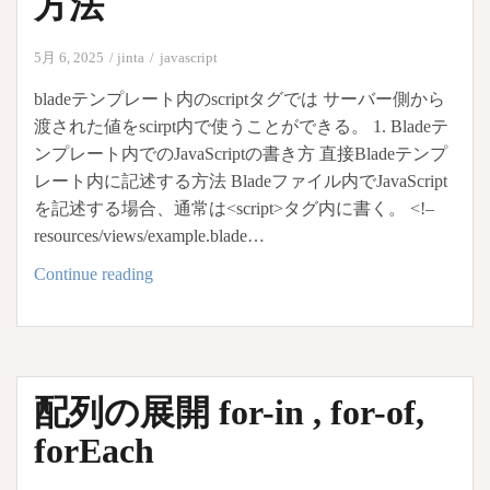
方法
し
て
5月 6, 2025
jinta
javascript
Netlify
に
bladeテンプレート内のscriptタグでは サーバー側から
自
渡された値をscirpt内で使うことができる。 1. Bladeテ
動
ンプレート内でのJavaScriptの書き方 直接Bladeテンプ
デ
レート内に記述する方法 Bladeファイル内でJavaScript
プ
を記述する場合、通常は<script>タグ内に書く。 <!–
ロ
resources/views/example.blade…
イ
blade
Continue reading
す
テ
る
ン
方
プ
法
レ
【React
配列の展開 for-in , for-of,
ー
/
ト
forEach
Vite】
内