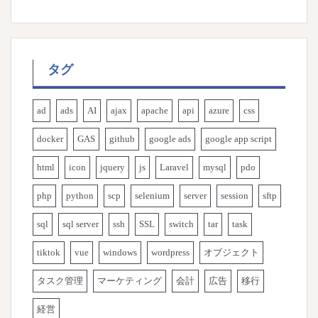
タグ
ad
ads
AI
ajax
apache
api
azure
css
docker
GAS
github
google ads
google app script
html
icon
jquery
js
Laravel
mysql
pdo
php
python
scp
selenium
server
session
sftp
sql
sql server
ssh
SSL
switch
tar
task
tiktok
vue
windows
wordpress
オブジェクト
タスク管理
マーケティング
会計
広告
移行
経営