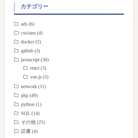
カテゴリー
ads
(6)
css/sass
(4)
docker
(5)
github
(3)
javascript
(36)
react
(3)
vue.js
(5)
network
(11)
php
(49)
python
(1)
SQL
(14)
その他
(25)
読書
(4)