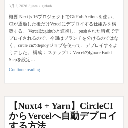
3月 2, 2026
jinta
github
概要 Next.js 16プロジェクトでGitHub Actionsを使い、
CIが通過した後だけVercelにデプロイする仕組みを構
築する。 Vercelはgithubと連携し、pushされた時点でデ
プロイされるので、今回はブランチを分けるのではな
く、circle ciのdeployジョブを使って、デプロイするよ
うにした。 構成： ステップ1：VercelのIgnore Build
Stepを設定…
GitHub
Continue reading
Actions
で
CI
後
【Nuxt4 + Yarn】CircleCI
に
Vercel
からVercelへ自動デプロイ
自
する方法
動