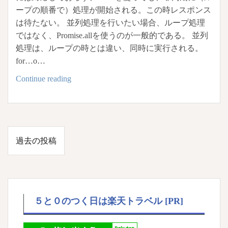
ープの順番で）処理が開始される。この時レスポンス
は待たない。 並列処理を行いたい場合、ループ処理
ではなく、Promise.allを使うのが一般的である。 並列
処理は、ループの時とは違い、同時に実行される。
for…o…
JavaScript
Continue reading
非
同
期
処
投
過去の投稿
理
稿
for…
ナ
of
ビ
と
ゲ
forEach
５と０のつく日は楽天トラベル [PR]
ー
シ