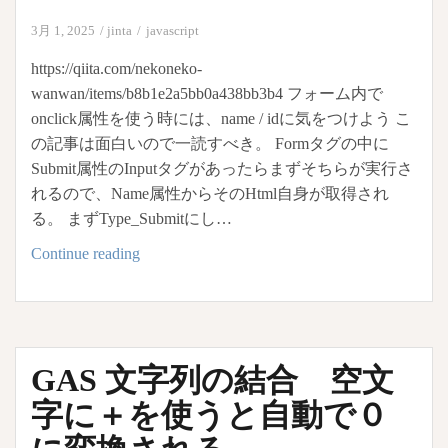
of,
3月 1, 2025
jinta
javascript
forEach
https://qiita.com/nekoneko-
wanwan/items/b8b1e2a5bb0a438bb3b4 フォーム内で
onclick属性を使う時には、name / idに気をつけよう こ
の記事は面白いので一読すべき。 Formタグの中に
Submit属性のInputタグがあったらまずそちらが実行さ
れるので、Name属性からそのHtml自身が取得され
る。 まずType_Submitにし…
input
Continue reading
タ
グ
に
name
GAS 文字列の結合 空文
と
onclic
字に＋を使うと自動で０
な