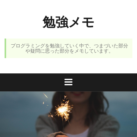
コ
ン
勉強メモ
テ
ン
ツ
へ
プログラミングを勉強していく中で、つまづいた部分
ス
や疑問に思った部分をメモしています。
キ
ッ
プ