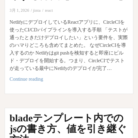
動
3月 1, 2026
jinta
react
デ
プ
NetlifyにデプロイしているReactアプリに、CircleCIを
ロ
使ったCI/CDパイプラインを導入する手順 「テストが
イ
通ったときだけデプロイしたい」という要件を、実際
す
のハマりどころも含めてまとめた。 なぜCircleCIを導
る
入するのか Netlifyはgit pushを検知すると即座にビル
方
ド・デプロイを開始する。つまり、CircleCIでテスト
法
が走っている最中にNetlifyのデプロイが完了…
CircleCI
Continue reading
で
テ
ス
ト・
bladeテンプレート内での
ビ
ル
jsの書き方、値を引き継ぐ
ド