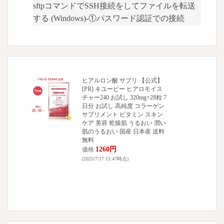
sftpコマンドでSSH接続をしてファイルを転送
する (Windows)-①パスワード認証での接続
ヒアルロン酸 サプリ 【公式】
[PR] キユーピー ヒアロモイス
チャー240 お試し 320mg×28粒 7
日分 お試し 高純度 コラーゲン
サプリメント ビタミン スキン
ケア 美容 乾燥肌 うるおい 潤い
肌のうるおい 国産 日本産 送料
無料
1260円
価格:
(2025/7/17 11:47時点)