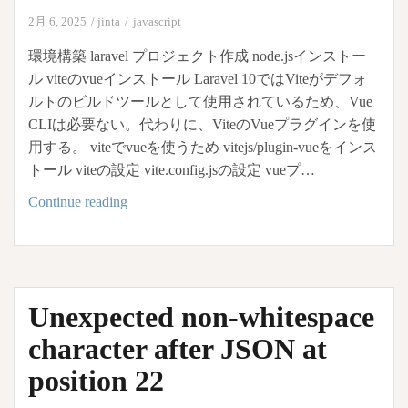
空
2月 6, 2025
jinta
javascript
文
環境構築 laravel プロジェクト作成 node.jsインストー
字
ル viteのvueインストール Laravel 10ではViteがデフォ
に
ルトのビルドツールとして使用されているため、Vue
＋
CLIは必要ない。代わりに、ViteのVueプラグインを使
を
用する。 viteでvueを使うため vitejs/plugin-vueをインス
使
トール viteの設定 vite.config.jsの設定 vueプ…
う
Laravel,
Continue reading
と
Vue.js
自
メ
動
モ
で
０
Unexpected non-whitespace
に
character after JSON at
変
換
position 22
さ