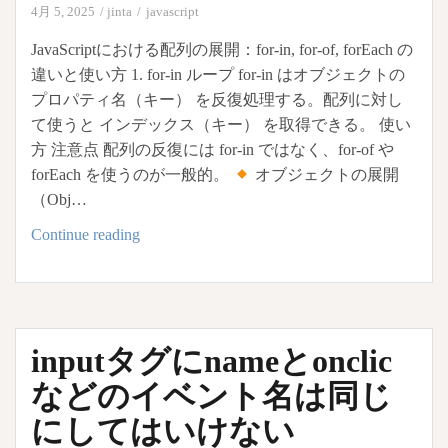
で
4月 5, 2025
jinta
javascript
の
JavaScriptにおける配列の展開：for-in, for-of, forEach の
js
違いと使い方 1. for-in ループ for-in はオブジェクトの
の
プロパティ名（キー） を反復処理する。配列に対し
書
て使うと インデックス（キー） を取得できる。 使い
き
方 注意点 配列の反復には for-in ではなく、for-of や
方、
forEach を使うのが一般的。
オブジェクトの展開
値
（Obj…
を
引
配
Continue reading
き
列
継
の
ぐ
展
方
開
inputタグにnameとonclic
法
for-
in
などのイベント名は同じ
,
にしてはいけない
for-