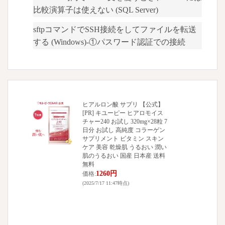
法
比較演算子は使えない (SQL Server)
sftpコマンドでSSH接続をしてファイルを転送
する (Windows)-①パスワード認証での接続
ヒアルロン酸 サプリ 【公式】
[PR] キユーピー ヒアロモイス
チャー240 お試し 320mg×28粒 7
日分 お試し 高純度 コラーゲン
サプリメント ビタミン スキン
ケア 美容 乾燥肌 うるおい 潤い
肌のうるおい 国産 日本産 送料
無料
1260円
価格:
(2025/7/17 11:47時点)