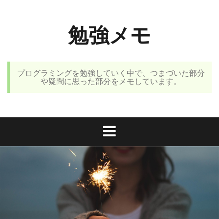
コ
ン
勉強メモ
テ
ン
ツ
へ
プログラミングを勉強していく中で、つまづいた部分
ス
や疑問に思った部分をメモしています。
キ
ッ
プ