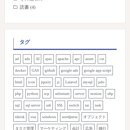
読書
(4)
タグ
ad
ads
AI
ajax
apache
api
azure
css
docker
GAS
github
google ads
google app script
html
icon
jquery
js
Laravel
mysql
pdo
php
python
scp
selenium
server
session
sftp
sql
sql server
ssh
SSL
switch
tar
task
tiktok
vue
windows
wordpress
オブジェクト
タスク管理
マーケティング
会計
広告
移行