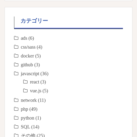
カテゴリー
ads
(6)
css/sass
(4)
docker
(5)
github
(3)
javascript
(36)
react
(3)
vue.js
(5)
network
(11)
php
(49)
python
(1)
SQL
(14)
その他
(25)