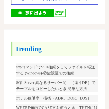
か
ら
ロ
グ
フ
ァ
イ
ル
Trending
を
安
全
sftpコマンドでSSH接続をしてファイルを転送
に
する (Windows)-②鍵認証での接続
持
っ
SQL Server 異なるサーバー間 （違うDB）で
て
テーブルをコピーしたいとき 簡単な方法
く
ホテル稼働率 指標（ADR、DOR、LOS）
る
方
WHERE句内でCASE文を使うとき、THENには