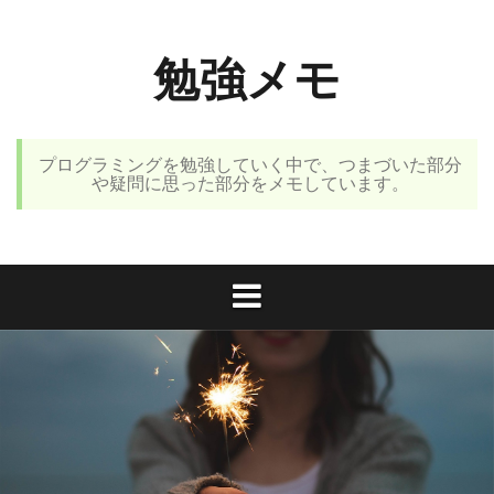
コ
ン
勉強メモ
テ
ン
ツ
へ
プログラミングを勉強していく中で、つまづいた部分
ス
や疑問に思った部分をメモしています。
キ
ッ
プ