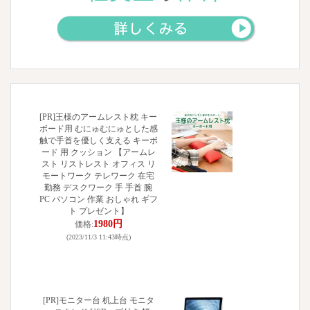
[PR]王様のアームレスト枕 キー
ボード用 むにゅむにゅとした感
触で手首を優しく支える キーボ
ード 用 クッション 【アームレ
スト リストレスト オフィス リ
モートワーク テレワーク 在宅
勤務 デスクワーク 手 手首 腕
PC パソコン 作業 おしゃれ ギフ
ト プレゼント】
1980円
価格:
(2023/11/3 11:43時点)
[PR]モニター台 机上台 モニタ