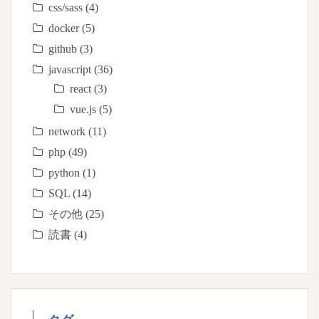
css/sass
(4)
docker
(5)
github
(3)
javascript
(36)
react
(3)
vue.js
(5)
network
(11)
php
(49)
python
(1)
SQL
(14)
その他
(25)
読書
(4)