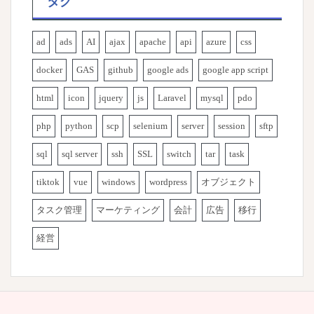
タグ
ad
ads
AI
ajax
apache
api
azure
css
docker
GAS
github
google ads
google app script
html
icon
jquery
js
Laravel
mysql
pdo
php
python
scp
selenium
server
session
sftp
sql
sql server
ssh
SSL
switch
tar
task
tiktok
vue
windows
wordpress
オブジェクト
タスク管理
マーケティング
会計
広告
移行
経営