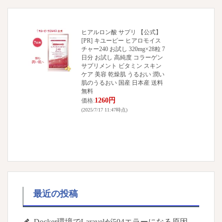
ヒアルロン酸 サプリ 【公式】
[PR] キユーピー ヒアロモイス
チャー240 お試し 320mg×28粒 7
日分 お試し 高純度 コラーゲン
サプリメント ビタミン スキン
ケア 美容 乾燥肌 うるおい 潤い
肌のうるおい 国産 日本産 送料
無料
1260円
価格:
(2025/7/17 11:47時点)
最近の投稿
Docker環境でLaravelが504エラーになる原因