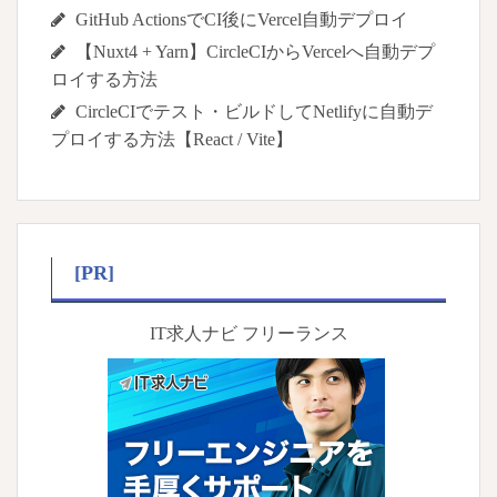
GitHub ActionsでCI後にVercel自動デプロイ
【Nuxt4 + Yarn】CircleCIからVercelへ自動デプ
ロイする方法
CircleCIでテスト・ビルドしてNetlifyに自動デ
プロイする方法【React / Vite】
[PR]
IT求人ナビ フリーランス