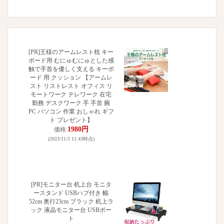
[PR]王様のアームレスト枕 キー
ボード用 むにゅむにゅとした感
触で手首を優しく支える キーボ
ード 用 クッション 【アームレ
スト リストレスト オフィス リ
モートワーク テレワーク 在宅
勤務 デスクワーク 手 手首 腕
PC パソコン 作業 おしゃれ ギフ
ト プレゼント】
1980円
価格:
(2023/11/3 11:43時点)
[PR]モニター台 机上台 モニタ
ースタンド USBハブ付き 幅
52cm 奥行23cm ブラック 机上ラ
ック 液晶モニター台 USBポー
ト