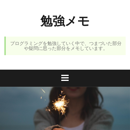
コ
ン
勉強メモ
テ
ン
ツ
へ
プログラミングを勉強していく中で、つまづいた部分
ス
や疑問に思った部分をメモしています。
キ
ッ
プ