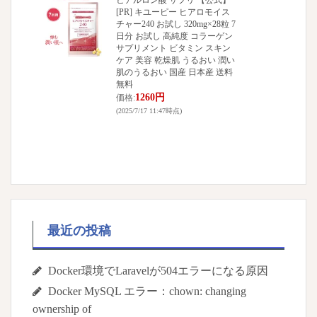
ヒアルロン酸 サプリ 【公式】
[PR] キユーピー ヒアロモイス
チャー240 お試し 320mg×28粒 7
日分 お試し 高純度 コラーゲン
サプリメント ビタミン スキン
ケア 美容 乾燥肌 うるおい 潤い
肌のうるおい 国産 日本産 送料
無料
1260円
価格:
(2025/7/17 11:47時点)
最近の投稿
Docker環境でLaravelが504エラーになる原因
Docker MySQL エラー：chown: changing
ownership of