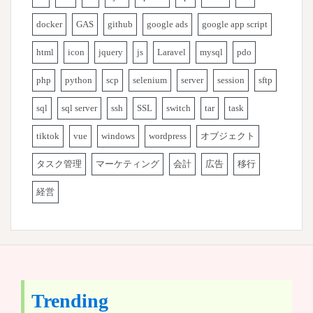
docker
GAS
github
google ads
google app script
html
icon
jquery
js
Laravel
mysql
pdo
php
python
scp
selenium
server
session
sftp
sql
sql server
ssh
SSL
switch
tar
task
tiktok
vue
windows
wordpress
オブジェクト
タスク管理
マーケティング
会計
広告
移行
経営
Trending