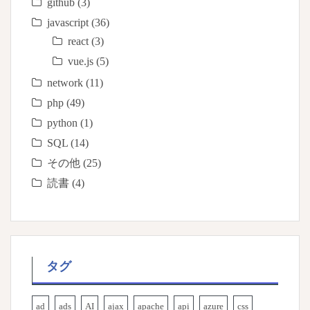
github
(3)
javascript
(36)
react
(3)
vue.js
(5)
network
(11)
php
(49)
python
(1)
SQL
(14)
その他
(25)
読書
(4)
タグ
ad
ads
AI
ajax
apache
api
azure
css