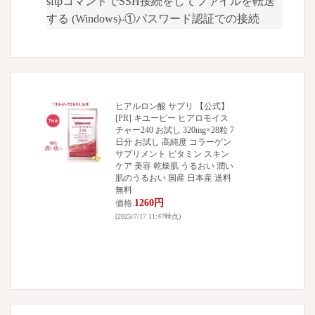
sftpコマンドでSSH接続をしてファイルを転送
する (Windows)-①パスワード認証での接続
ヒアルロン酸 サプリ 【公式】
[PR] キユーピー ヒアロモイス
チャー240 お試し 320mg×28粒 7
日分 お試し 高純度 コラーゲン
サプリメント ビタミン スキン
ケア 美容 乾燥肌 うるおい 潤い
肌のうるおい 国産 日本産 送料
無料
1260円
価格:
(2025/7/17 11:47時点)