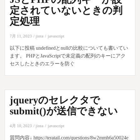
定
定されていないときの判
optional
定処理
chaining
7月 11, 2023
jinta
javascript
以下に投稿 undefinedとnullの比較についても書いてい
ます。 PHPとJavaScriptで未定義の配列のキーにアク
セスしたときのエラーを防ぐ
jqueryのセレクタで
submit()が送信できない
4月 10, 2023
jinta
javascript
質問内容↓ https://teratail.com/questions/8w2mmh6a50024e