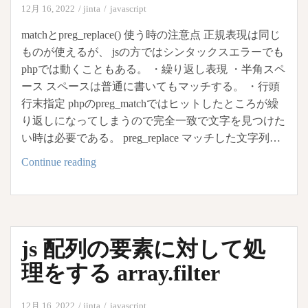
12月 16, 2022
jinta
javascript
か
動
matchとpreg_replace() 使う時の注意点 正規表現は同じ
作
ものが使えるが、 jsの方ではシンタックスエラーでも
し
phpでは動くこともある。 ・繰り返し表現 ・半角スペ
な
ース スペースは普通に書いてもマッチする。 ・行頭
い。
行末指定 phpのpreg_matchではヒットしたところが繰
同
り返しになってしまうので完全一致で文字を見つけた
じ
い時は必要である。 preg_replace マッチした文字列…
セ
js
Continue reading
レ
match
ク
と
タ
php
が
preg_match、
複
js 配列の要素に対して処
便
数
利
理をする array.filter
あ
な
る
preg_replace
と
12月 16, 2022
jinta
javascript