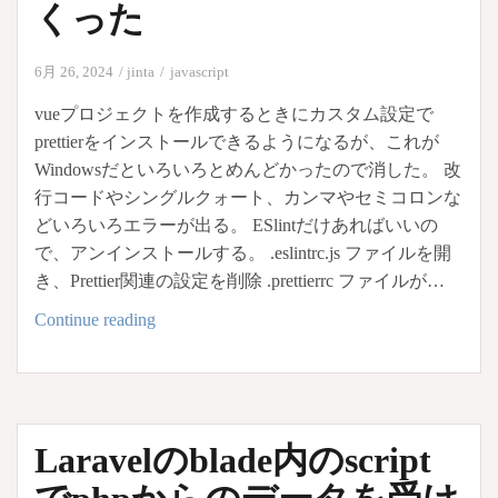
くった
と
forEach
6月 26, 2024
jinta
javascript
vueプロジェクトを作成するときにカスタム設定で
prettierをインストールできるようになるが、これが
Windowsだといろいろとめんどかったので消した。 改
行コードやシングルクォート、カンマやセミコロンな
どいろいろエラーが出る。 ESlintだけあればいいの
で、アンインストールする。 .eslintrc.js ファイルを開
き、Prettier関連の設定を削除 .prettierrc ファイルが…
Vue.js
Continue reading
prettier
を
イ
ン
Laravelのblade内のscript
ス
ト