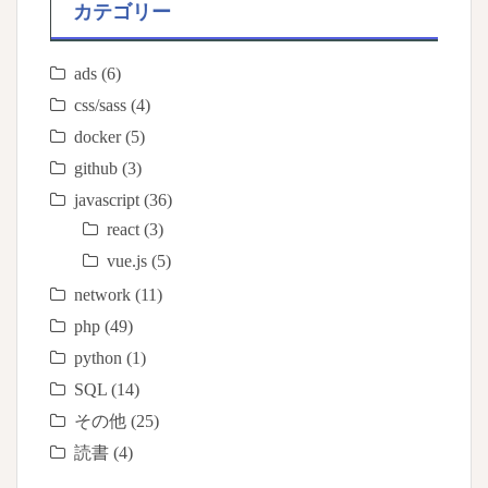
カテゴリー
ads
(6)
css/sass
(4)
docker
(5)
github
(3)
javascript
(36)
react
(3)
vue.js
(5)
network
(11)
php
(49)
python
(1)
SQL
(14)
その他
(25)
読書
(4)