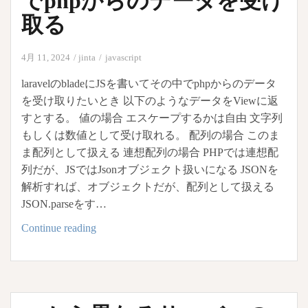
でphpからのデータを受け
ー
取る
ル
し
4月 11, 2024
jinta
javascript
た
ら
laravelのbladeにJSを書いてその中でphpからのデータ
エ
を受け取りたいとき 以下のようなデータをViewに返
ラ
すとする。 値の場合 エスケープするかは自由 文字列
ー
もしくは数値として受け取れる。 配列の場合 このま
が
ま配列として扱える 連想配列の場合 PHPでは連想配
出
列だが、JSではJsonオブジェクト扱いになる JSONを
ま
解析すれば、オブジェクトだが、配列として扱える
く
JSON.parseをす…
っ
Laravel
Continue reading
た
の
blade
内
の