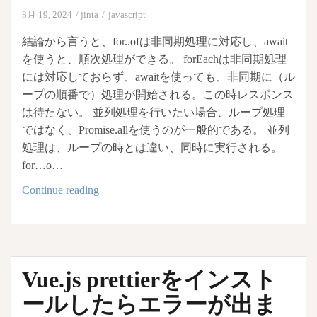
8月 19, 2024
jinta
javascript
結論から言うと、for..ofは非同期処理に対応し、await
を使うと、順次処理ができる。 forEachは非同期処理
には対応しておらず、awaitを使っても、非同期に（ル
ープの順番で）処理が開始される。この時レスポンス
は待たない。 並列処理を行いたい場合、ループ処理
ではなく、Promise.allを使うのが一般的である。 並列
処理は、ループの時とは違い、同時に実行される。
for…o…
JavaScript
Continue reading
非
同
期
処
Vue.js prettierをインスト
理
for…
ールしたらエラーが出ま
of