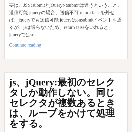
要は、JSのsubmitとjQueryのsubmitは違うということ。
送信可能 jqueryの場合、送信不可 return falseを外せ
ば、jqueryでも送信可能 jqueryはonsubmitイベントを通
るが、jsは通らないため、return falseをいれると、
jqueryではsu…
jquery
Continue reading
の
セ
レ
ク
js、jQuery:最初のセレク
タ
で
タしか動作しない。同じ
submit()
セレクタが複数あるとき
が
は、ループをかけて処理
送
信
をする。
で