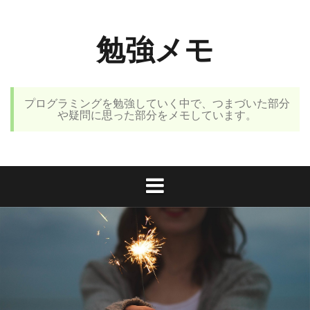
コ
ン
勉強メモ
テ
ン
ツ
へ
プログラミングを勉強していく中で、つまづいた部分
ス
や疑問に思った部分をメモしています。
キ
ッ
プ