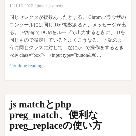
き
12月 16, 2022
jinta
javascript
な
い
同じセレクタが複数あったとする。 Chromブラウザの
コンソールには同じIDが複数あると、メッセージが出
る。 jsやphpでDOMをループで出力するときに、IDを
同じもので設定しているとよくこうなる。 下記のよ
うに同じクラスに対して、なにかjsで操作をするとき
<div class=”box”> <input type=”button&#8…
js、
Continue reading
jQuery:
最
初
の
js matchとphp
セ
レ
preg_match、便利な
ク
preg_replaceの使い方
タ
し