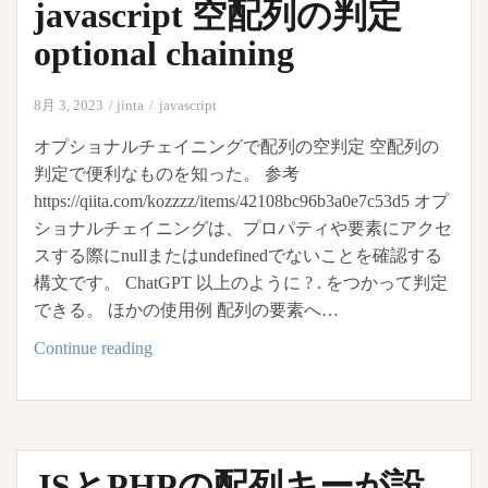
javascript 空配列の判定
る
サ
optional chaining
ー
バ
8月 3, 2023
jinta
javascript
ー
オプショナルチェイニングで配列の空判定 空配列の
の
判定で便利なものを知った。 参考
API
https://qiita.com/kozzzz/items/42108bc96b3a0e7c53d5 オプ
へ
ショナルチェイニングは、プロパティや要素にアクセ
送
スする際にnullまたはundefinedでないことを確認する
信
構文です。 ChatGPT 以上のように ? . をつかって判定
CORS（Cross-
できる。 ほかの使用例 配列の要素へ…
Origin
Resource
javascript
Continue reading
Sharing）
空
配
列
の
JSとPHPの配列キーが設
判