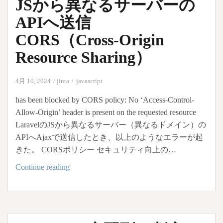
JSから異なるサーバーの
script
で
APIへ送信
php
CORS（Cross-Origin
か
Resource Sharing）
ら
の
デ
4月 10, 2024
jinta
javascript
ー
has been blocked by CORS policy: No ‘Access-Control-
タ
Allow-Origin’ header is present on the requested resource
を
LaravelのJSから異なるサーバー（異なるドメイン）の
受
APIへAjaxで送信したとき、以上のようなエラーが起
け
きた。 CORSポリシー セキュリティ向上の…
取
る
JS
Continue reading
か
ら
異
な