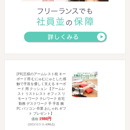
[PR]王様のアームレスト枕 キー
ボード用 むにゅむにゅとした感
触で手首を優しく支える キーボ
ード 用 クッション 【アームレ
スト リストレスト オフィス リ
モートワーク テレワーク 在宅
勤務 デスクワーク 手 手首 腕
PC パソコン 作業 おしゃれ ギフ
ト プレゼント】
1980円
価格:
(2023/11/3 11:43時点)