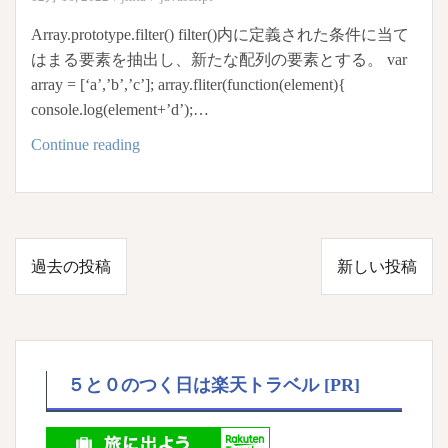
の
き
Array.prototype.filter() filter()内に定義された条件に当て
使
は、
はまる要素を抽出し、新たな配列の要素とする。 var
い
ル
array = [‘a’,’b’,’c’]; array.fliter(function(element){
方
ー
console.log(element+’d’);…
プ
js
Continue reading
を
配
か
列
け
の
て
要
投
処
過去の投稿
新しい投稿
素
理
稿
に
を
ナ
対
す
ビ
し
る。
ゲ
て
５と０のつく日は楽天トラベル [PR]
処
ー
理
シ
を