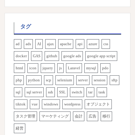
タグ
ad
ads
AI
ajax
apache
api
azure
css
docker
GAS
github
google ads
google app script
html
icon
jquery
js
Laravel
mysql
pdo
php
python
scp
selenium
server
session
sftp
sql
sql server
ssh
SSL
switch
tar
task
tiktok
vue
windows
wordpress
オブジェクト
タスク管理
マーケティング
会計
広告
移行
経営