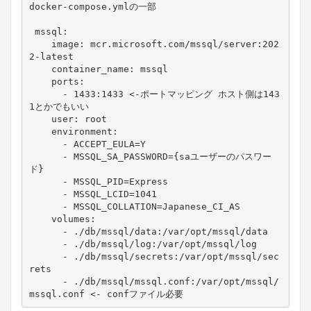
docker-compose.ymlの一部

 mssql:

    image: mcr.microsoft.com/mssql/server:202
2-latest

    container_name: mssql

    ports:

      - 1433:1433 <-ポートマッピング ホスト側は143
1とかでもいい

    user: root

    environment:

      - ACCEPT_EULA=Y

      - MSSQL_SA_PASSWORD={saユーザーのパスワー
ド} 

      - MSSQL_PID=Express

      - MSSQL_LCID=1041

      - MSSQL_COLLATION=Japanese_CI_AS

    volumes:

      - ./db/mssql/data:/var/opt/mssql/data

      - ./db/mssql/log:/var/opt/mssql/log

      - ./db/mssql/secrets:/var/opt/mssql/sec
rets

      - ./db/mssql/mssql.conf:/var/opt/mssql/
mssql.conf <- confファイル必要