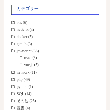
カテゴリー
ads
(6)
css/sass
(4)
docker
(5)
github
(3)
javascript
(36)
react
(3)
vue.js
(5)
network
(11)
php
(49)
python
(1)
SQL
(14)
その他
(25)
読書
(4)