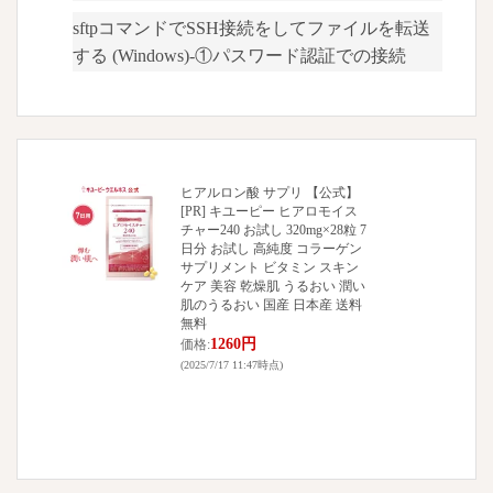
sftpコマンドでSSH接続をしてファイルを転送
する (Windows)-①パスワード認証での接続
ヒアルロン酸 サプリ 【公式】
[PR] キユーピー ヒアロモイス
チャー240 お試し 320mg×28粒 7
日分 お試し 高純度 コラーゲン
サプリメント ビタミン スキン
ケア 美容 乾燥肌 うるおい 潤い
肌のうるおい 国産 日本産 送料
無料
1260円
価格:
(2025/7/17 11:47時点)