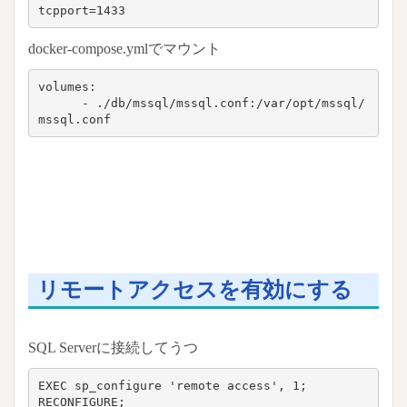
docker-compose.ymlでマウント
volumes:

      - ./db/mssql/mssql.conf:/var/opt/mssql/
mssql.conf
リモートアクセスを有効にする
SQL Serverに接続してうつ
EXEC sp_configure 'remote access', 1;

RECONFIGURE;
