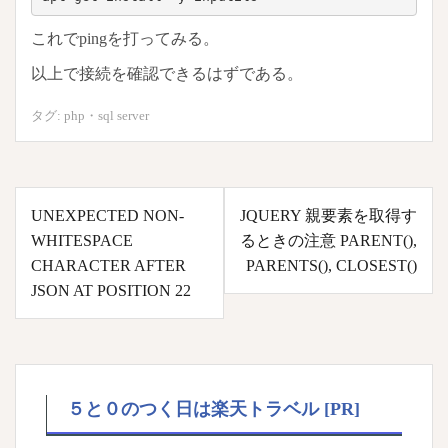
これでpingを打ってみる。
以上で接続を確認できるはずである。
タグ:
php
・
sql server
投
UNEXPECTED NON-
JQUERY 親要素を取得す
稿
WHITESPACE
るときの注意 PARENT(),
ナ
CHARACTER AFTER
PARENTS(), CLOSEST()
ビ
JSON AT POSITION 22
ゲ
ー
シ
ョ
５と０のつく日は楽天トラベル [PR]
ン