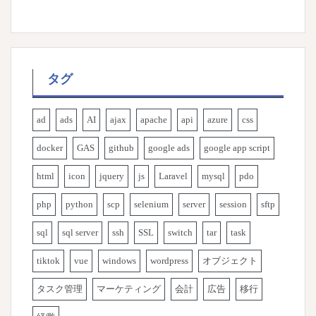
タグ
ad
ads
AI
ajax
apache
api
azure
css
docker
GAS
github
google ads
google app script
html
icon
jquery
js
Laravel
mysql
pdo
php
python
scp
selenium
server
session
sftp
sql
sql server
ssh
SSL
switch
tar
task
tiktok
vue
windows
wordpress
オブジェクト
タスク管理
マーケティング
会計
広告
移行