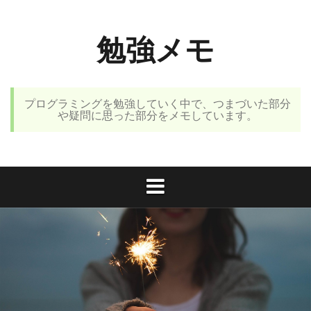
コ
ン
勉強メモ
テ
ン
ツ
へ
プログラミングを勉強していく中で、つまづいた部分
ス
や疑問に思った部分をメモしています。
キ
ッ
プ